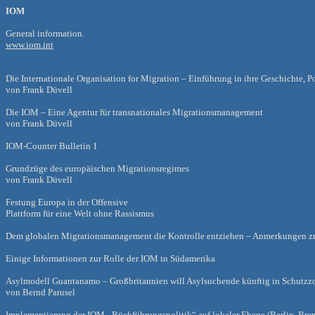
IOM
General information.
www.iom.int
Die Internationale Organisation for Migration – Einführung in ihre Geschichte, Po
von Frank Düvell
Die IOM – Eine Agentur für transnationales Migrationsmanagement
von Frank Düvell
IOM-Counter Bulletin 1
Grundzüge des europäischen Migrationsregimes
von Frank Düvell
Festung Europa in der Offensive
Plattform für eine Welt ohne Rassismus
Dem globalen Migrationsmanagement die Kontrolle entziehen – Anmerkungen 
Einige Informationen zur Rolle der IOM in Südamerika
Asylmodell Guantanamo – Großbritannien will Asylsuchende künftig in Schutzz
von Bernd Parusel
Implementierung der IOM-„Rückführungspolitik“ auf lokaler Ebene (Berlin, Bre