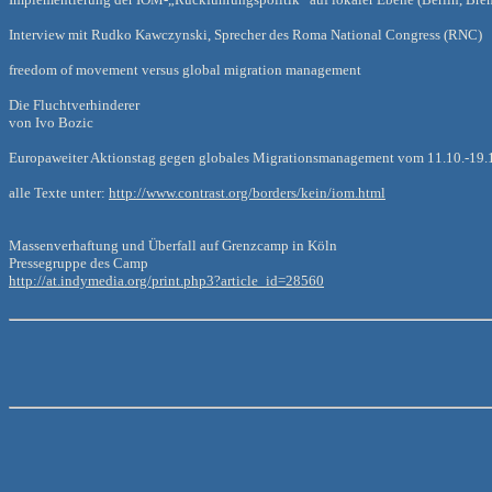
Interview mit Rudko Kawczynski, Sprecher des Roma National Congress (RNC)
freedom of movement versus global migration management
Die Fluchtverhinderer
von Ivo Bozic
Europaweiter Aktionstag gegen globales Migrationsmanagement vom 11.10.-19.
alle Texte unter:
http://www.contrast.org/borders/kein/iom.html
Massenverhaftung und Überfall auf Grenzcamp in Köln
Pressegruppe des Camp
http://at.indymedia.org/print.php3?article_id=28560