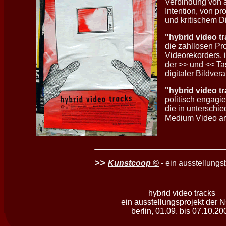
Verbindung von ä
Intention, von p
und kritischem Di
"hybrid video t
die zahllosen P
Videorekorders, 
der >> und << Tas
digitaler Bildver
"hybrid video t
politisch engagie
die in unterschi
Medium Video ar
>>
Kunstcoop ©
-
ein ausstellung
hybrid video tracks
ein ausstellungsprojekt der
berlin, 01.09. bis 07.10.20